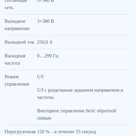
Питающая
3×380 В
сеть
Выходное
3×380 В
напряжение
Выходной ток
250,0 А
Выходная
0…299 Гц
частота
Режим
U/f
управления
U/f с раздельным заданием напряжения и
частоты
Векторное управление без/с обратной
связью
Перегрузочная
120 % – в течение 35 секунд