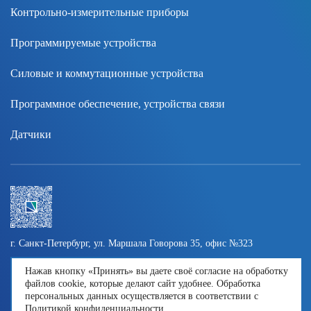
Контрольно-измерительные приборы
Программируемые устройства
Силовые и коммутационные устройства
Программное обеспечение, устройства связи
Датчики
г. Санкт-Петербург, ул. Маршала Говорова 35, офис №323
8 800 600-15-39
,
info@nordenergy.ru
,
Контакты
Нажав кнопку «Принять» вы даете своё согласие на обработку
файлов cookie, которые делают сайт удобнее. Обработка
персональных данных осуществляется в соответствии с
Политика обработки персональных данных
Политикой конфиденциальности
.