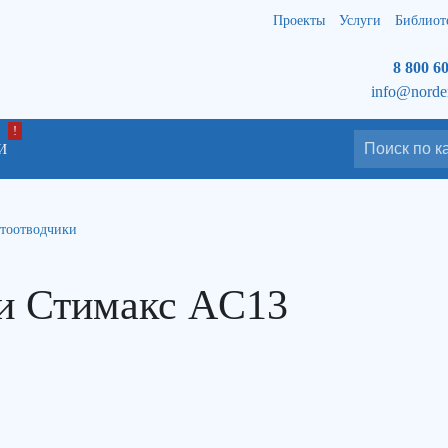
Проекты
Услуги
Библиот
8 800 6
info@norde
И
тоотводчики
и Стимакс AC13