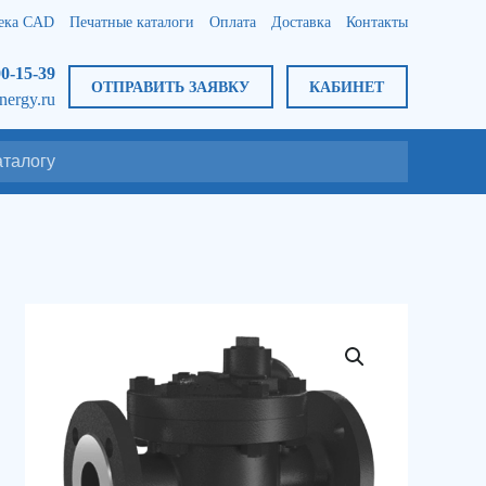
ека CAD
Печатные каталоги
Оплата
Доставка
Контакты
00-15-39
ОТПРАВИТЬ ЗАЯВКУ
КАБИНЕТ
nergy.ru