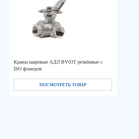
Краны шаровые АДЛ BV03T резьбовые с
ISO фланцем
Прокла
ПОСМОТРЕТЬ ТОВАР