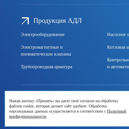
Продукция АДЛ
Электрооборудование
Насосное 
Электромагнитные и
Котловая 
пневматические клапаны
Контрольн
Трубопроводная арматура
и автомати
г. Санкт-Петербург, ул. Маршала Говорова 35, оф
Нажав кнопку «Принять» вы даете своё согласие на обработку
файлов cookie, которые делают сайт удобнее. Обработка
8 800 600-15-39
,
info@nordenergy.ru
,
Контакты
персональных данных осуществляется в соответствии с
Политикой
конфиденциальности
.